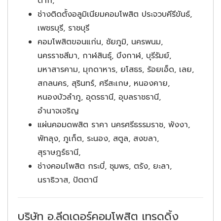
ตาก,
ช่างติดตั้งอลูมิเนียมคอมโพสิต ประจวบคีรีขันธ์,
เพชรบุรี, ราชบุรี
คอมโพสิตขอนแก่น, ชัยภูมิ, นครพนม,
นครราชสีมา, กาฬสินธุ์, บึงกาฬ, บุรีรัมย์,
มหาสารคาม, มุกดาหาร, ยโสธร, ร้อยเอ็ด, เลย,
สกลนคร, สุรินทร์, ศรีสะเกษ, หนองคาย,
หนองบัวลำภู, อุดรธานี, อุบลราชธานี,
อำนาจเจริญ
แผ่นคอมดพสิต ราคา นครศรีธรรมราช, พังงา,
พัทลุง, ภูเก็ต, ระนอง, สตูล, สงขลา,
สุราษฎร์ธานี,
ช่างคอมโพสิต กระบี่, ชุมพร, ตรัง, ยะลา,
นราธิวาส, ปัตตานี
บริษัท อ.ลีดเดอร์คอมโพสิต เทรดดิ้ง