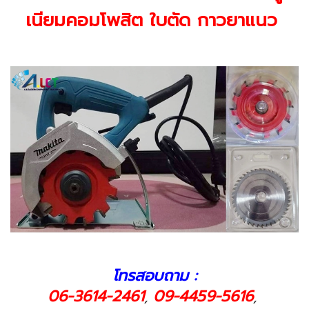
เนียมคอมโพสิต ใบตัด กาวยาแนว
โทรสอบถาม :
06-3614-2461
09-4459-5616
,
,