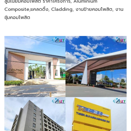
ลูมิเนียมคอมโพสิต ราคาโครงการ, Aluminium
Composite,แคลดดิ้ง, Cladding, งานป้ายคอมโพสิต, งาน
ซุ้มคอมโพสิต